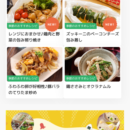
NEW!
NEW!
季節のおすすめレシピ
季節のおすすめレシピ
レンジにおまかせ♪鶏肉と野
ズッキーニのベーコンチーズ
菜の包み照り焼き
包み蒸し
季節のおすすめレシピ
季節のおすすめレシピ
ふわふわ卵が好相性♪豚バラ
鶏ささみとオクラナムル
のてりたま炒め