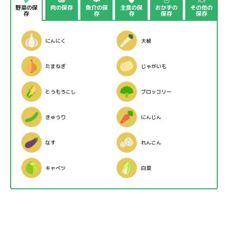
野菜の保
肉の保存
魚介の保
主食の保
おかずの
その他の
存
存
存
保存
保存
にんにく
大根
たまねぎ
じゃがいも
とうもろこし
ブロッコリー
きゅうり
にんじん
なす
れんこん
キャベツ
白菜