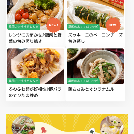
NEW!
NEW!
季節のおすすめレシピ
季節のおすすめレシピ
レンジにおまかせ♪鶏肉と野
ズッキーニのベーコンチーズ
菜の包み照り焼き
包み蒸し
季節のおすすめレシピ
季節のおすすめレシピ
ふわふわ卵が好相性♪豚バラ
鶏ささみとオクラナムル
のてりたま炒め