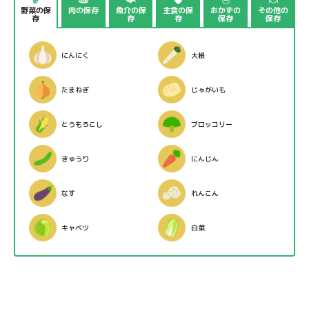
野菜の保
肉の保存
魚介の保
主食の保
おかずの
その他の
存
存
存
保存
保存
にんにく
大根
たまねぎ
じゃがいも
とうもろこし
ブロッコリー
きゅうり
にんじん
なす
れんこん
キャベツ
白菜