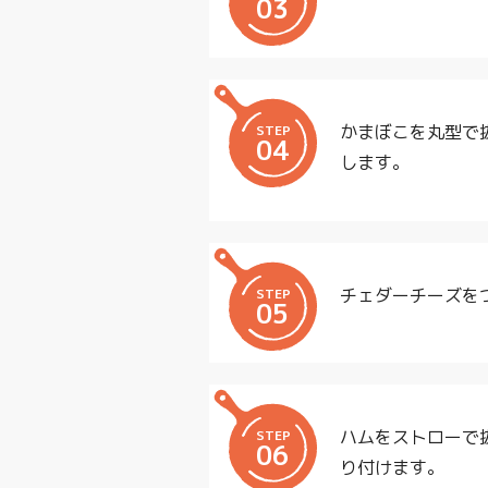
03
かまぼこを丸型で
STEP
04
します。
チェダーチーズを
STEP
05
ハムをストローで
STEP
06
り付けます。