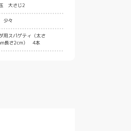
玉 大さじ2
 少々
ダ用スパゲティ（太さ
2mm長さ2cm） 4本