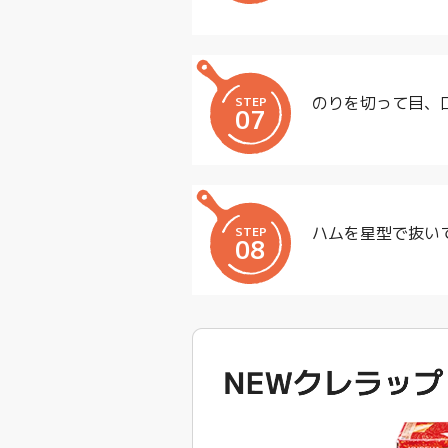
のりを切って目、
STEP
07
ハムを星型で抜い
STEP
08