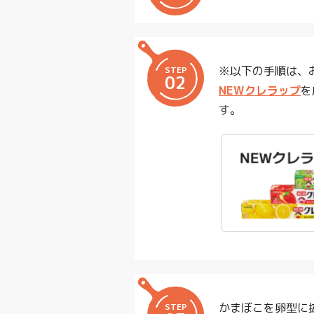
※以下の手順は、
STEP
02
NEWクレラップ
を
す。
かまぼこを卵型に
STEP