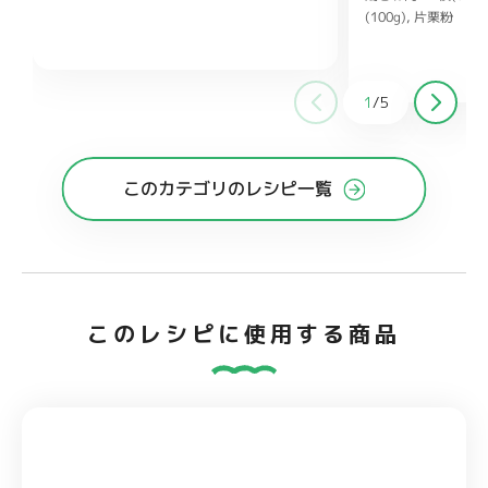
り白ごま、ごま油 各小さじ2
しょうゆ
(100g)
片栗粉 大
小さじ1
鶏ガラスープの素 小さじ1/2
ヨネーズ 大さじ1
ししょうが チューブ
大さじ1
酒 大さじ
1
/
5
糖 大さじ1
オイス
このカテゴリのレシピ一覧
このレシピに使用する商品