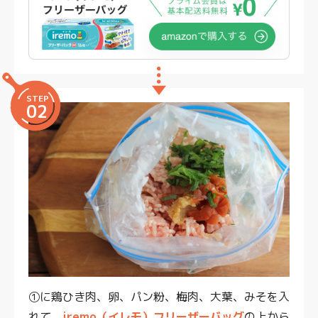
STEP
02
①に鶏ひき肉、卵、パン粉、梅肉、大葉、みそを入
れて、
iremo（イレモ）フリーザーバッグ
の上から