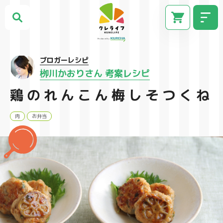
ブロガーレシピ
栁川かおりさん 考案レシピ
鶏のれんこん梅しそつくね
肉
お弁当
CM