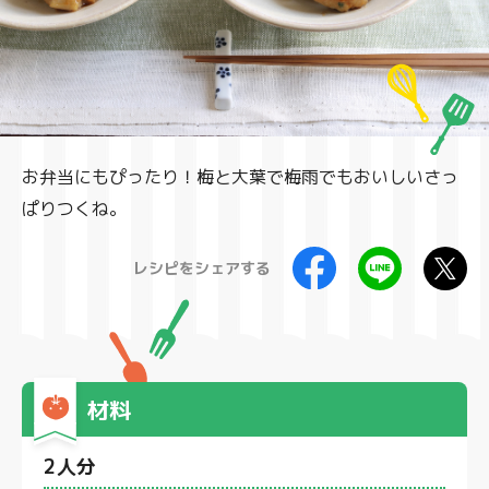
製品
お弁当にもぴったり！梅と大葉で梅雨でもおいしいさっ
ぱりつくね。
レシピをシェアする
材料
2人分