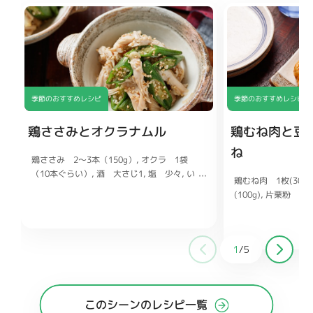
季節のおすすめレシピ
季節のおすすめレシピ
鶏ささみとオクラナムル
鶏むね肉と豆
ね
鶏ささみ 2〜3本（150g）
オクラ 1袋
（10本ぐらい）
酒 大さじ1
塩 少々
い
鶏むね肉 1枚(300g
り白ごま、ごま油 各小さじ2
しょうゆ
(100g)
片栗粉 大
小さじ1
鶏ガラスープの素 小さじ1/2
ヨネーズ 大さじ1
ししょうが チューブ
大さじ1
酒 大さじ
1
/
5
糖 大さじ1
オイス
このシーンのレシピ一覧