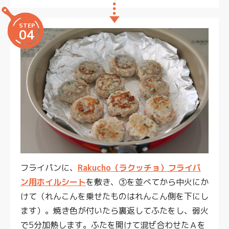
STEP
04
フライパンに、
Rakucho（ラクッチョ）フライパ
ン用ホイルシート
を敷き、③を並べてから中火にか
けて（れんこんを乗せたものはれんこん側を下にし
ます）。焼き色が付いたら裏返してふたをし、弱火
で5分加熱します。ふたを開けて混ぜ合わせたＡを