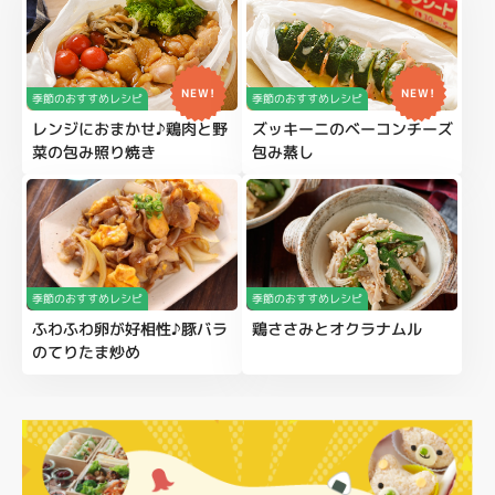
NEW!
NEW!
季節のおすすめレシピ
季節のおすすめレシピ
レンジにおまかせ♪鶏肉と野
ズッキーニのベーコンチーズ
菜の包み照り焼き
包み蒸し
季節のおすすめレシピ
季節のおすすめレシピ
ふわふわ卵が好相性♪豚バラ
鶏ささみとオクラナムル
のてりたま炒め