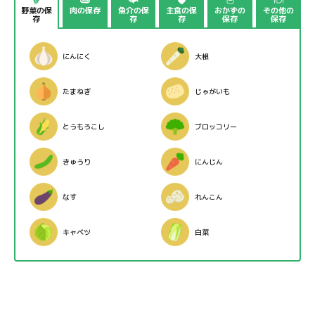
野菜の保
肉の保存
魚介の保
主食の保
おかずの
その他の
存
存
存
保存
保存
にんにく
大根
たまねぎ
じゃがいも
とうもろこし
ブロッコリー
きゅうり
にんじん
なす
れんこん
キャベツ
白菜