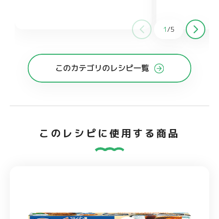
びき黒こしょう 適量
(50g)
塩、こしょう
白いりごま 適量
水 大さじ2
ズ 50g
パセリ(み
酒 大さじ1
みりん 大さじ
1
ょうゆ 小さじ2
鶏ガラスープの素 小さじ1/2
砂
塩、こし
1
/
5
ょう 各適量
じ1
みりん 小さじ
このカテゴリのレシピ一覧
このレシピに使用する商品