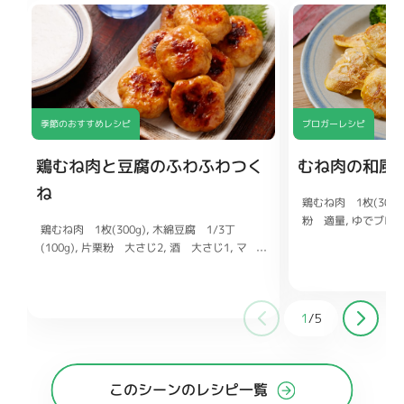
季節のおすすめレシピ
ブロガーレシピ
鶏むね肉と豆腐のふわふわつく
むね肉の和風
ね
鶏むね肉 1枚(300g
粉 適量
ゆでブロ
鶏むね肉 1枚(300g)
木綿豆腐 1/3丁
ょうゆ 大さじ1/2
(100g)
片栗粉 大さじ2
酒 大さじ1
マ
しょうが チューブ1
ヨネーズ 大さじ1
塩こしょう 少々
おろ
だしの素 小さじ1/
ししょうが チューブ1〜2cm
しょうゆ
少々
大さじ1
酒 大さじ1
みりん 大さじ1
砂
1
/
5
糖 大さじ1
オイスターソース 小さじ1
このシーンのレシピ一覧