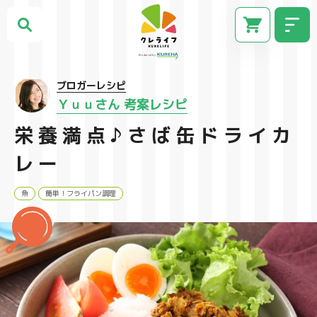
ブロガーレシピ
Ｙｕｕさん 考案レシピ
栄養満点♪さば缶ドライカ
レー
魚
簡単！フライパン調理
CM