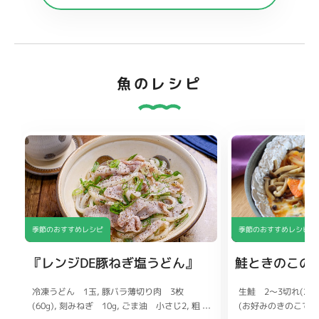
魚のレシピ
季節のおすすめレシピ
季節のおすすめレシピ
『レンジDE豚ねぎ塩うどん』
鮭ときのこの
冷凍うどん 1玉
生鮭 2〜3切れ(200
豚バラ薄切り肉 3枚
(60g)
(お好みのきのこでも
刻みねぎ 10g
ごま油 小さじ2
粗