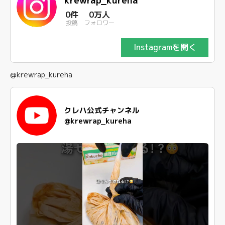
krewrap_kureha
0件
0万人
投稿
フォロワー
Instagramを開く
@krewrap_kureha
クレハ公式チャンネル
@krewrap_kureha