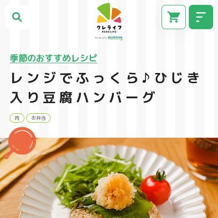
季節のおすすめレシピ
レンジでふっくら♪ひじき
入り豆腐ハンバーグ
肉
お弁当
CM