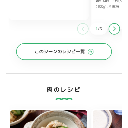
鶏むね肉 1枚(300g
り白ごま、ごま油 各小さじ2
しょうゆ
(100g)
片栗粉 大
小さじ1
鶏ガラスープの素 小さじ1/2
ヨネーズ 大さじ1
ししょうが チューブ
大さじ1
酒 大さじ
1
/
5
糖 大さじ1
オイス
このシーンのレシピ一覧
肉のレシピ