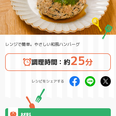
製品
レンジで簡単。やさしい和風ハンバーグ
25
分
調理時間：約
レシピをシェアする
材料