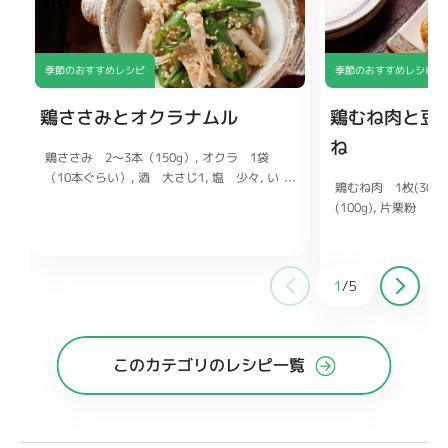
季節のおすすめレシピ
季節のおすすめレシピ
鶏ささみとオクラナムル
鶏むね肉と豆
ね
鶏ささみ 2〜3本（150g）
オクラ 1袋
（10本ぐらい）
酒 大さじ1
塩 少々
い
鶏むね肉 1枚(300g
り白ごま、ごま油 各小さじ2
しょうゆ
(100g)
片栗粉 大
小さじ1
鶏ガラスープの素 小さじ1/2
ヨネーズ 大さじ1
ししょうが チューブ
大さじ1
酒 大さじ
1
/
5
糖 大さじ1
オイス
このカテゴリのレシピ一覧