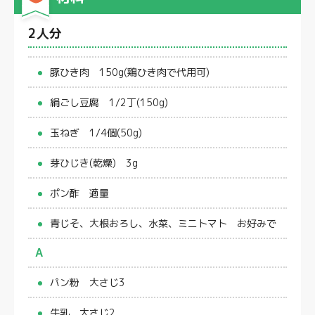
2人分
豚ひき肉 150g(鶏ひき肉で代用可)
絹ごし豆腐 1/2丁(150g)
玉ねぎ 1/4個(50g)
芽ひじき(乾燥) 3g
ポン酢 適量
青じそ、大根おろし、水菜、ミニトマト お好みで
A
パン粉 大さじ3
牛乳 大さじ2