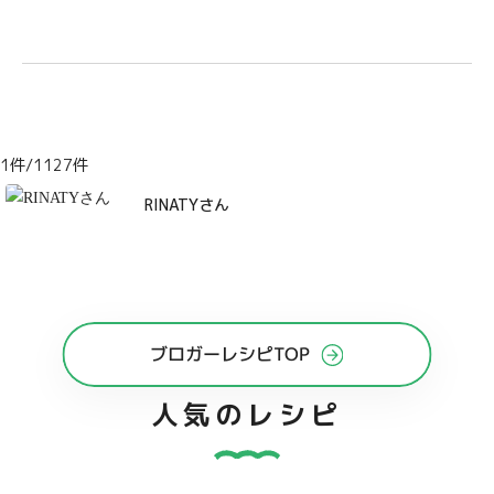
製品
1件/1127件
RINATYさん
ブロガーレシピTOP
人気のレシピ