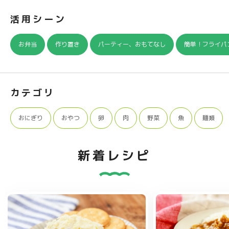
活用シーン
お弁当
作り置き
パーティー、おもてなし
簡単！フライパ
カテゴリ
おにぎり
おやつ
卵
肉
野菜
魚
麺類
新着レシピ