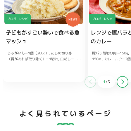
ブロガーレシピ
ブロガーレシピ
NEW!
子どもがすごい勢いで食べる魚
レンジで豚バラ
マッシュ
のカレー
じゃがいも…1個（200g）
豚バラ薄切り肉…150g
たらの切り身
（骨があれば取り除く）…1切れ
150ml
カレールウ…2個
白だし…
大さじ1/2
ごはん…茶碗2杯分
バター…20g
塩、コショウ…適
量
クラッカー（お好みで）…適量
1
/
5
よく見られているページ