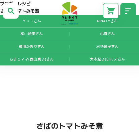
ブロガーレシピ
さばのトマトみそ煮
Ｙｕｕさん
RINATYさん
松山絵美さん
小春さん
川かおりさん
河埜玲子さん
栁
ちょりママ(西山京子)さん
大本紀子(Lilico)さん
CM
さばのトマトみそ煮