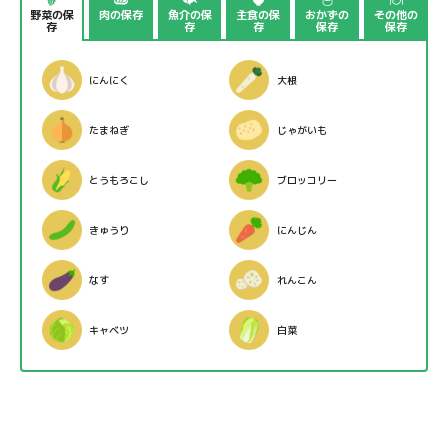
野菜の保
肉の保存
魚介の保
主食の保
おかずの
その他の
存
存
存
保存
保存
にんにく
大根
たまねぎ
じゃがいも
とうもろこし
ブロッコリー
きゅうり
にんじん
なす
れんこん
キャベツ
白菜