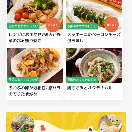
NEW!
NEW!
季節のおすすめレシピ
季節のおすすめレシピ
レンジにおまかせ♪鶏肉と野
ズッキーニのベーコンチーズ
菜の包み照り焼き
包み蒸し
季節のおすすめレシピ
季節のおすすめレシピ
ふわふわ卵が好相性♪豚バラ
鶏ささみとオクラナムル
のてりたま炒め