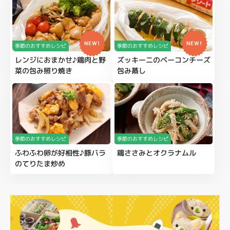
NEW!
NEW!
季節のおすすめレシピ
季節のおすすめレシピ
レンジにおまかせ♪鶏肉と野
ズッキーニのベーコンチーズ
菜の包み照り焼き
包み蒸し
季節のおすすめレシピ
季節のおすすめレシピ
ふわふわ卵が好相性♪豚バラ
鶏ささみとオクラナムル
のてりたま炒め