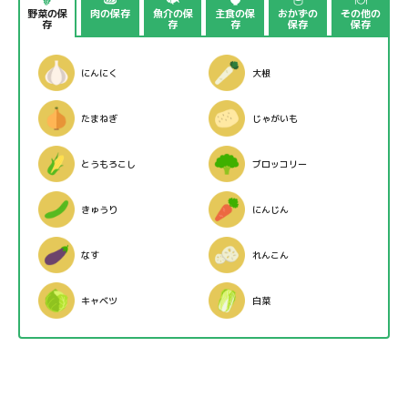
野菜の保
肉の保存
魚介の保
主食の保
おかずの
その他の
存
存
存
保存
保存
にんにく
大根
たまねぎ
じゃがいも
とうもろこし
ブロッコリー
きゅうり
にんじん
なす
れんこん
キャベツ
白菜