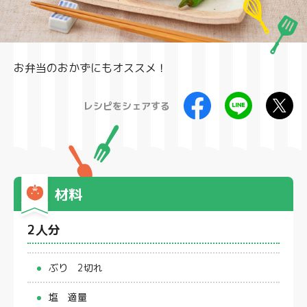
製品
お弁当のおかずにもオススメ！
レシピをシェアする
材料
2人分
ぶり 2切れ
塩 適量