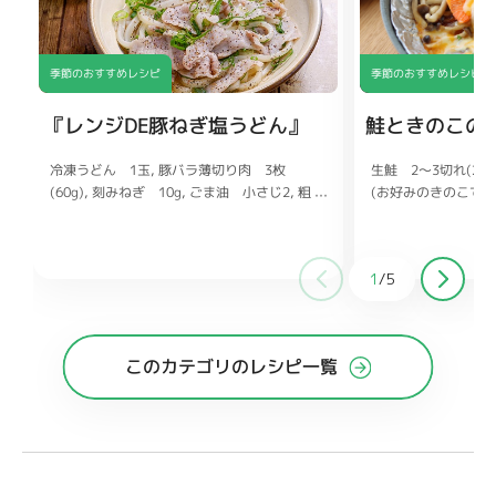
季節のおすすめレシピ
季節のおすすめレシピ
『レンジDE豚ねぎ塩うどん』
鮭ときのこの
冷凍うどん 1玉
生鮭 2〜3切れ(200
豚バラ薄切り肉 3枚
(60g)
(お好みのきのこでも
刻みねぎ 10g
ごま油 小さじ2
粗
びき黒こしょう 適量
(50g)
塩、こしょう
白いりごま 適量
水 大さじ2
ズ 50g
パセリ(み
酒 大さじ1
みりん 大さじ
1
ょうゆ 小さじ2
鶏ガラスープの素 小さじ1/2
砂
塩、こし
1
/
5
ょう 各適量
じ1
みりん 小さじ
このカテゴリのレシピ一覧