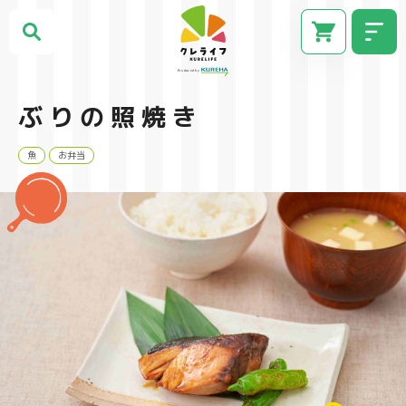
ぶりの照焼き
魚
お弁当
CM