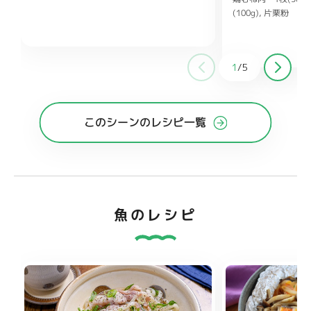
り白ごま、ごま油 各小さじ2
しょうゆ
(100g)
片栗粉 大
小さじ1
鶏ガラスープの素 小さじ1/2
ヨネーズ 大さじ1
ししょうが チューブ
大さじ1
酒 大さじ
1
/
5
糖 大さじ1
オイス
このシーンのレシピ一覧
魚のレシピ