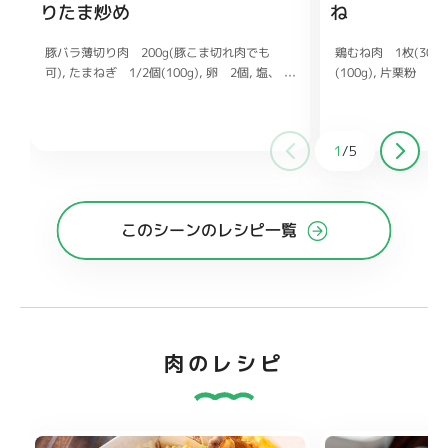
りたま炒め
ね
豚バラ薄切り肉 200g(豚こま切れ肉でも
鶏むね肉 1枚(300g
可)
(100g)
たまねぎ 1/2個(100g)
片栗粉 大
卵 2個
塩、
こしょう 各少々
ヨネーズ 大さじ1
片栗粉 小さじ2
マヨネ
ーズ 大さじ1(牛乳でも可)
ししょうが チューブ
刻みねぎ お
好みで
大さじ1
しょうゆ 大さじ1と1/2
酒 大さじ
酒 大さ
1
/
5
じ1と1/2
糖 大さじ1
みりん 大さじ1と1/2
オイス
砂糖 大
さじ1/2
このシーンのレシピ一覧
肉のレシピ