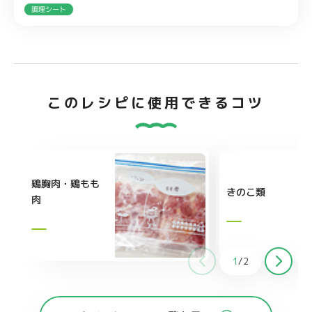
調理シート
このレシピに使用できるコツ
鶏胸肉・鶏もも
きのこ類
肉
1
/
2