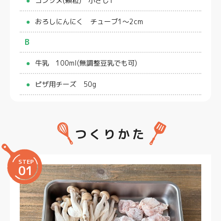
コンソメ(顆粒) 小さじ1
おろしにんにく チューブ1〜2cm
B
牛乳 100ml(無調整豆乳でも可)
ピザ用チーズ 50g
つくりかた
STEP
01