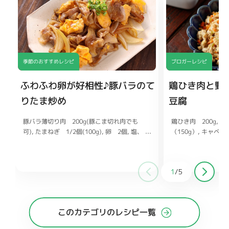
季節のおすすめレシピ
ブロガーレシピ
ふわふわ卵が好相性♪豚バラのて
鶏ひき肉と野
りたま炒め
豆腐
豚バラ薄切り肉 200g(豚こま切れ肉でも
鶏ひき肉 200g
木
可)
（150g）
たまねぎ 1/2個(100g)
キャベツ 
卵 2個
塩、
こしょう 各少々
ん 1/2本（75g）
片栗粉 小さじ2
マヨネ
ーズ 大さじ1(牛乳でも可)
酒、みりん 各大さじ
刻みねぎ お
好みで
和風だしの素 小さじ
しょうゆ 大さじ1と1/2
酒 大さ
1
/
5
じ1と1/2
が チューブ1〜2c
みりん 大さじ1と1/2
砂糖 大
さじ1/2
このカテゴリのレシピ一覧