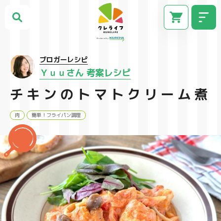
ブロガーレシピ
Ｙｕｕさん 考案レシピ
チキンのトマトクリーム煮
肉
簡単！フライパン調理
CM