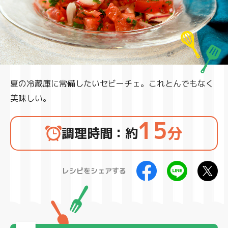
製品
夏の冷蔵庫に常備したいセビーチェ。これとんでもなく
美味しい。
15
分
調理時間：約
レシピをシェアする