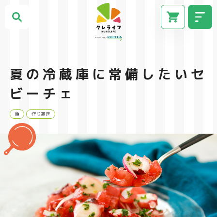
夏の冷蔵庫に常備したいセ
ビーチェ
魚
作り置き
CM