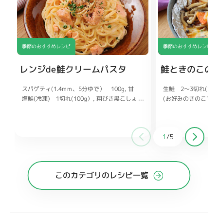
季節のおすすめレシピ
季節のおすすめレシピ
レンジde鮭クリームパスタ
鮭ときのこの
スパゲティ(1.4mm、5分ゆで） 100g
生鮭 2〜3切れ(200
甘
塩鮭(冷凍) 1切れ(100g）
(お好みのきのこでも
粗びき黒こしょ
う 適量
(50g)
塩、こしょう
パセリ(みじん切り) お好みで
水 200ml
ズ 50g
パセリ(み
めんつゆ(3倍濃縮) 大さじ1
ごま油 大さじ1/2
ょうゆ 小さじ2
砂
マヨネーズ 大さじ3
1
/
5
牛乳 大さじ3
じ1
みりん 小さじ
このカテゴリのレシピ一覧