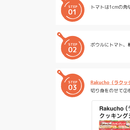
トマトは1cmの
STEP
01
ボウルにトマト、
STEP
02
Rakucho（ラ
STEP
03
切り身をのせて②