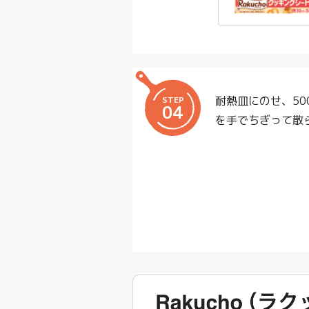
耐熱皿にのせ、50
STEP
04
を手でちぎって散