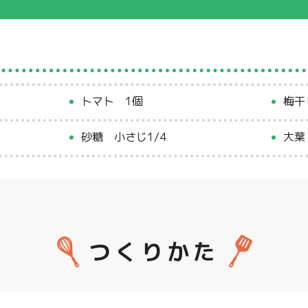
トマト 1個
梅干
砂糖 小さじ1/4
大葉
つくりかた