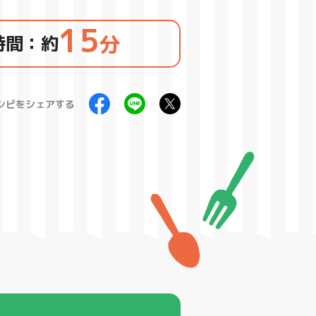
15
分
時間：約
製
シピをシェアする