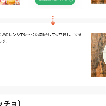
0Wのレンジで6〜7分程加熱して火を通し、大葉
らす。