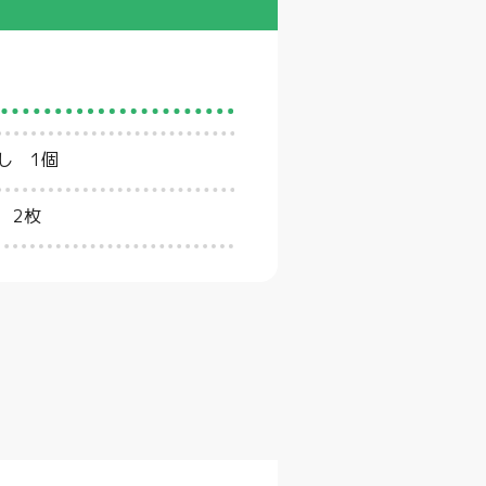
し 1個
 2枚