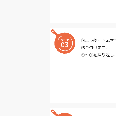
向こう側へ回転さ
STEP
03
貼り付けます。
①～③を繰り返し