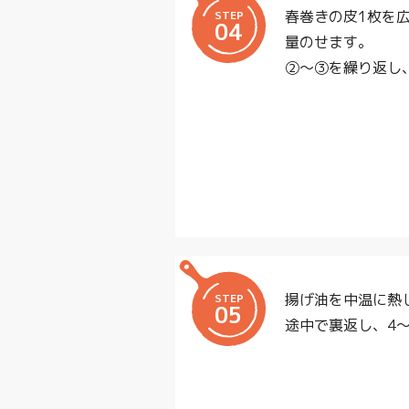
春巻きの皮1枚を広
STEP
04
量のせます。
②～③を繰り返し
揚げ油を中温に熱
STEP
05
途中で裏返し、4