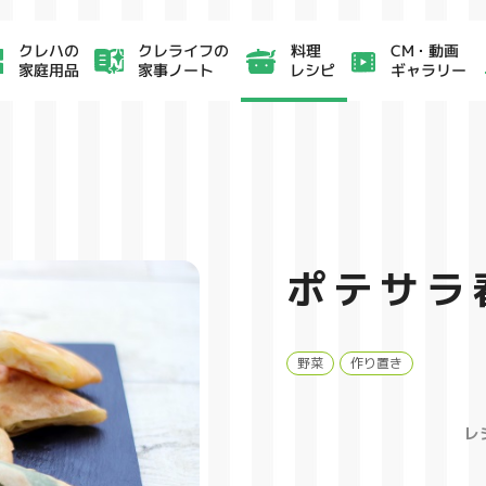
クレライフの
CM・動画
クレハの
料理
家事ノート
ギャラリー
家庭用品
レシピ
ポテサラ
野菜
作り置き
レ