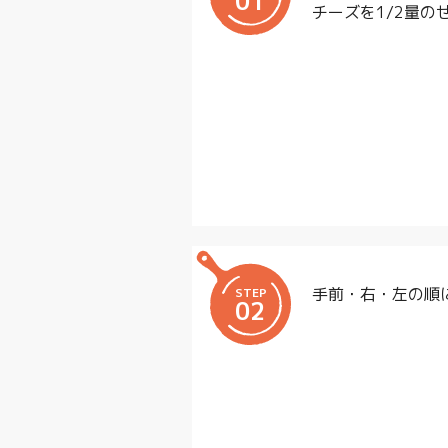
01
チーズを1/2量の
手前・右・左の順
STEP
02