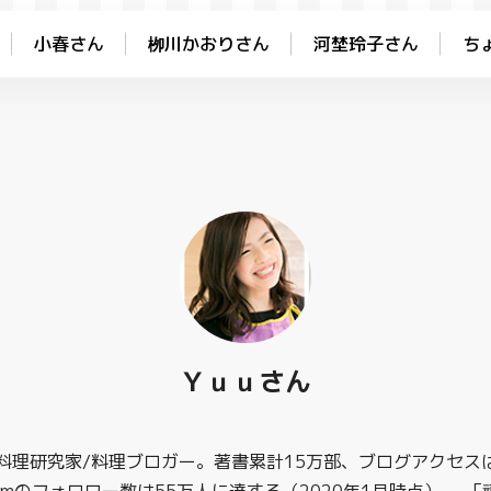
小春さん
川かおりさん
河埜玲子さん
ち
栁
Ｙｕｕさん
料理研究家/料理ブロガー。著書累計15万部、ブログアクセスは