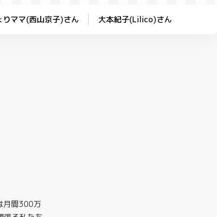
ょりママ(西山京子)さん
大本紀子(Lilico)さん
製
月間300万