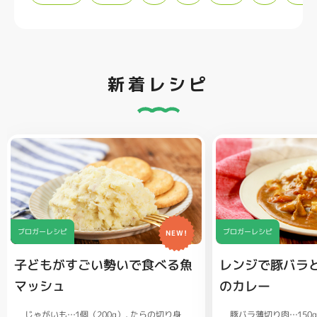
新着レシピ
ブロガーレシピ
ブロガーレシピ
NEW!
子どもがすごい勢いで食べる魚
レンジで豚バラ
マッシュ
のカレー
じゃがいも…1個（200g）
豚バラ薄切り肉…150
たらの切り身