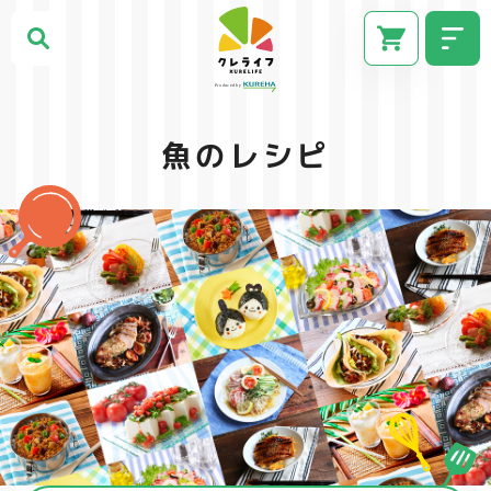
魚のレシピ
CM