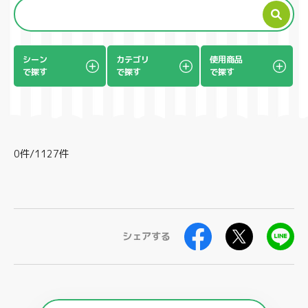
製品
シーン
カテゴリ
使用商品
で探す
で探す
で探す
0件/1127件
シェアする