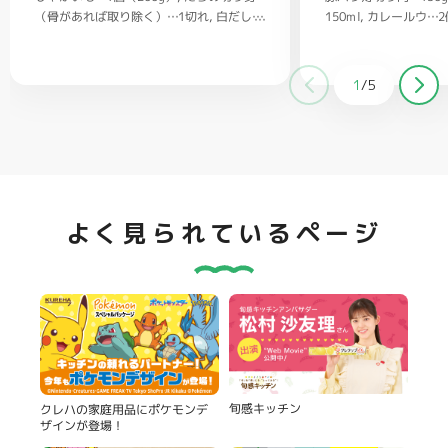
（骨があれば取り除く）…1切れ
150ml
カレールウ…2
白だし…
大さじ1/2
1/2
ごはん…茶碗2杯
バター…20g
塩、コショウ…
適量
クラッカー（お好みで）…適量
1
/
5
よく見られているページ
旬感キッチン
クレハの家庭用品にポケモンデ
ザインが登場！