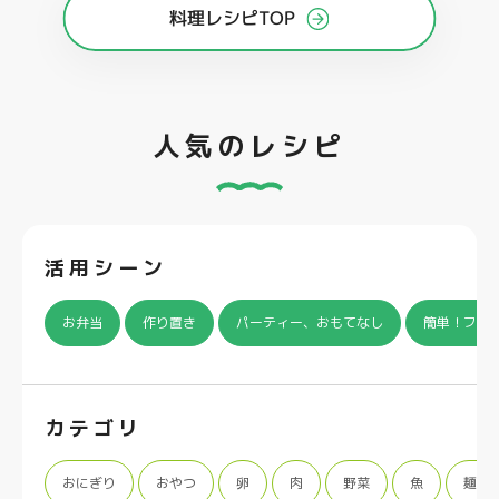
料理レシピTOP
人気のレシピ
活用シーン
お弁当
作り置き
パーティー、おもてなし
簡単！フラ
カテゴリ
おにぎり
おやつ
卵
肉
野菜
魚
麺類