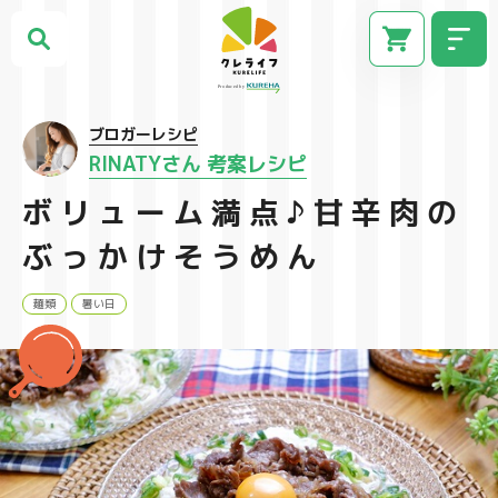
ブロガーレシピ
RINATYさん 考案レシピ
ボリューム満点♪甘辛肉の
ぶっかけそうめん
麺類
暑い日
CM