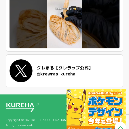
クレまる【クレラップ公式】
@krewrap_kureha
Copyright © 2020 KUREHA CORPORATION
All rights reserved.