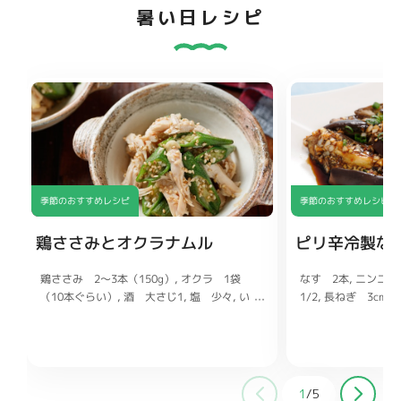
暑い日レシピ
季節のおすすめレシピ
季節のおすすめレシピ
鶏ささみとオクラナムル
ピリ辛冷製な
鶏ささみ 2〜3本（150g）
なす 2本
ニンニク
オクラ 1袋
（10本ぐらい）
1/2
長ねぎ 3cm
酒 大さじ1
塩 少々
い
り白ごま、ごま油 各小さじ2
少々
豆板醤 小さじ
しょうゆ
小さじ1
醤油 大さじ3
鶏ガラスープの素 小さじ1/2
酢 
じ1
1
/
5