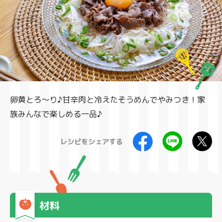
製品
卵黄とろ～り♪甘辛肉と冷えたそうめんでやみつき！家
族みんなで楽しめる一品♪
レシピをシェアする
材料