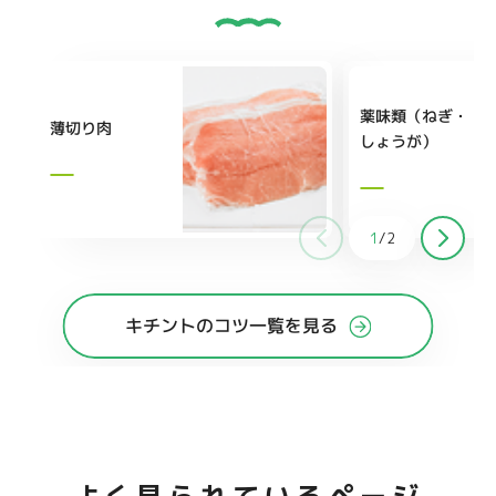
薬味類（ねぎ・
薄切り肉
しょうが）
1
/
2
キチントのコツ一覧を見る