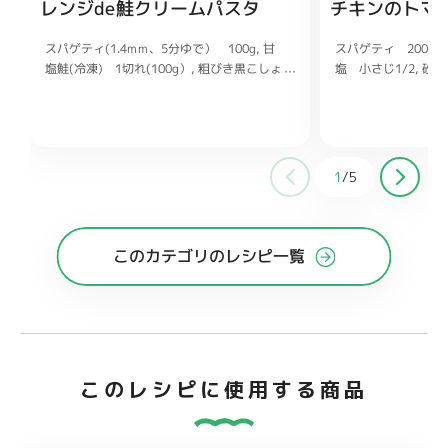
レンジde鮭クリームパスタ
チキンのトマ
スパゲティ(1.4mm、5分ゆで） 100g
スパゲティ 200g
甘
塩鮭(冷凍) 1切れ(100g）
塩 小さじ1/2
砂糖
粗びき黒こしょ
う 適量
く 1片
白ワイン(
パセリ(みじん切り) お好みで
水 200ml
カットトマト 200g
めんつゆ(3倍濃縮) 大さじ1
ごま油 大さじ1/2
黒こしょう 適量
マヨネーズ 大さじ3
牛乳 大さじ3
1
/
5
このカテゴリのレシピ一覧
このレシピに使用する商品