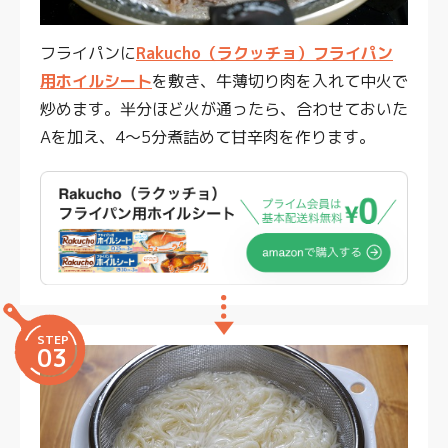
フライパンに
Rakucho（ラクッチョ）フライパン
用ホイルシート
を敷き、牛薄切り肉を入れて中火で
炒めます。半分ほど火が通ったら、合わせておいた
Aを加え、4～5分煮詰めて甘辛肉を作ります。
STEP
03