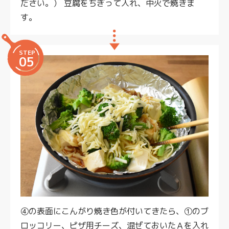
ださい。） 豆腐をちぎって入れ、中火で焼きま
す。
STEP
05
④の表面にこんがり焼き色が付いてきたら、①のブ
ロッコリー、ピザ用チーズ、混ぜておいたＡを入れ