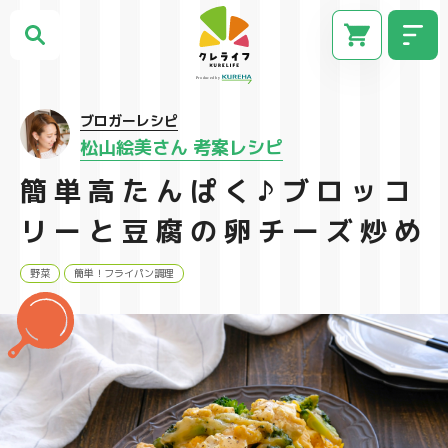
ブロガーレシピ
松山絵美さん 考案レシピ
簡単高たんぱく♪ブロッコ
リーと豆腐の卵チーズ炒め
野菜
簡単！フライパン調理
CM