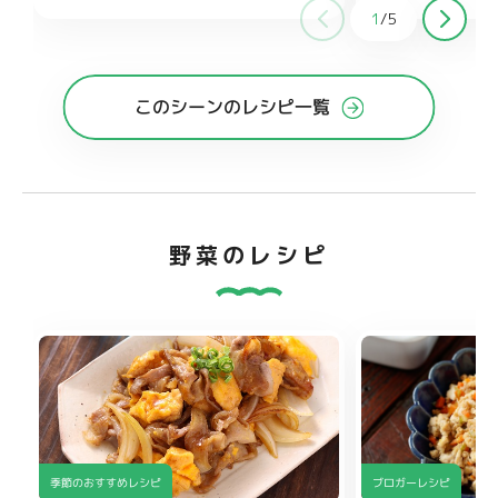
1
/
5
じ1と1/2
糖 大さじ1
みりん 大さじ1と1/2
オイス
砂糖 大
さじ1/2
このシーンのレシピ一覧
野菜のレシピ
季節のおすすめレシピ
ブロガーレシピ