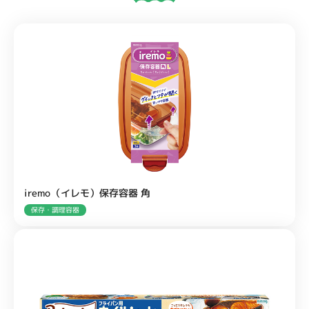
iremo（イレモ）保存容器 角
保存・調理容器