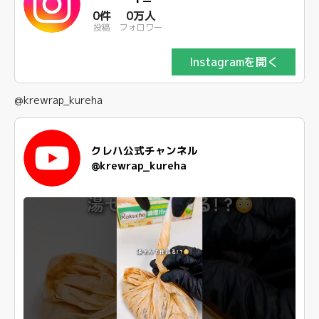
0件
0万人
投稿
フォロワー
Instagramを開く
@krewrap_kureha
クレハ公式チャンネル
@krewrap_kureha