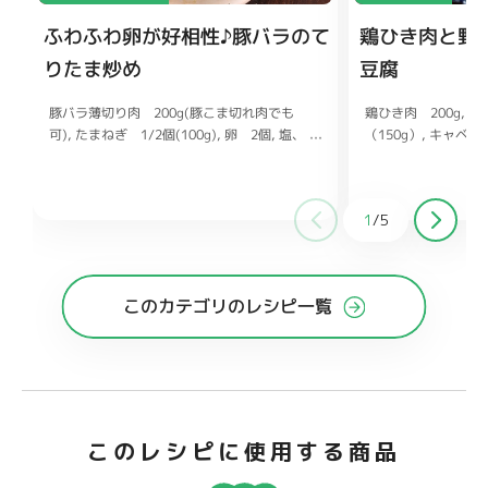
ふわふわ卵が好相性♪豚バラのて
鶏ひき肉と野
りたま炒め
豆腐
豚バラ薄切り肉 200g(豚こま切れ肉でも
鶏ひき肉 200g
木
可)
（150g）
たまねぎ 1/2個(100g)
キャベツ 
卵 2個
塩、
こしょう 各少々
ん 1/2本（75g）
片栗粉 小さじ2
マヨネ
ーズ 大さじ1(牛乳でも可)
酒、みりん 各大さじ
刻みねぎ お
好みで
和風だしの素 小さじ
しょうゆ 大さじ1と1/2
酒 大さ
1
/
5
じ1と1/2
が チューブ1〜2c
みりん 大さじ1と1/2
砂糖 大
さじ1/2
このカテゴリのレシピ一覧
このレシピに使用する商品