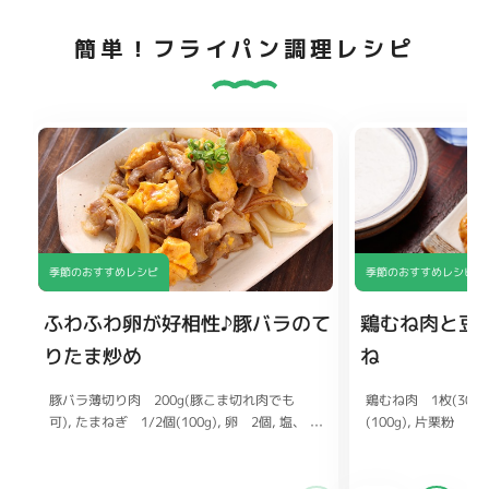
簡単！フライパン調理レシピ
季節のおすすめレシピ
季節のおすすめレシピ
ふわふわ卵が好相性♪豚バラのて
鶏むね肉と豆
りたま炒め
ね
豚バラ薄切り肉 200g(豚こま切れ肉でも
鶏むね肉 1枚(300g
可)
(100g)
たまねぎ 1/2個(100g)
片栗粉 大
卵 2個
塩、
こしょう 各少々
ヨネーズ 大さじ1
片栗粉 小さじ2
マヨネ
ーズ 大さじ1(牛乳でも可)
ししょうが チューブ
刻みねぎ お
好みで
大さじ1
しょうゆ 大さじ1と1/2
酒 大さじ
酒 大さ