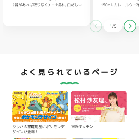
（骨があれば取り除く）…1切れ
150ml
カレールウ…2
白だし…
大さじ1/2
1/2
ごはん…茶碗2杯
バター…20g
塩、コショウ…
適量
クラッカー（お好みで）…適量
1
/
5
よく見られているページ
旬感キッチン
クレハの家庭用品にポケモンデ
ザインが登場！