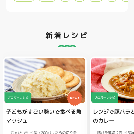
新着レシピ
ブロガーレシピ
ブロガーレシピ
NEW!
子どもがすごい勢いで食べる魚
レンジで豚バラ
マッシュ
のカレー
じゃがいも…1個（200g）
豚バラ薄切り肉…150
たらの切り身