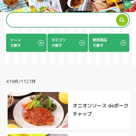
製品
シーン
カテゴリ
使用商品
で探す
で探す
で探す
419件/1127件
オニオンソース deポーク
チャップ