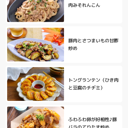
肉みそれんこん
豚肉とさつまいもの甘酢
炒め
トングランテン（ひき肉
と豆腐のチヂミ）
ふわふわ卵が好相性♪豚
バラのてりたま炒め