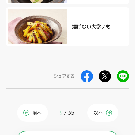
揚げない大学いも
シェアする
前へ
9
35
次へ