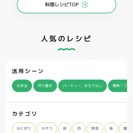
料理レシピTOP
人気のレシピ
活用シーン
お弁当
作り置き
パーティー、おもてなし
簡単！フラ
カテゴリ
おにぎり
おやつ
卵
肉
野菜
魚
麺類