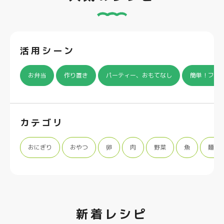
活用シーン
お弁当
作り置き
パーティー、おもてなし
簡単！フラ
カテゴリ
おにぎり
おやつ
卵
肉
野菜
魚
麺類
新着レシピ