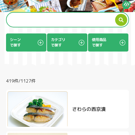
製品
シーン
カテゴリ
使用商品
で探す
で探す
で探す
419件/1127件
さわらの西京漬