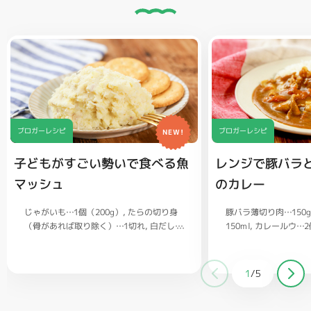
ブロガーレシピ
ブロガーレシピ
NEW!
子どもがすごい勢いで食べる魚
レンジで豚バラ
マッシュ
のカレー
じゃがいも…1個（200g）
豚バラ薄切り肉…150
たらの切り身
（骨があれば取り除く）…1切れ
150ml
カレールウ…2
白だし…
大さじ1/2
1/2
ごはん…茶碗2杯
バター…20g
塩、コショウ…
適量
クラッカー（お好みで）…適量
1
/
5