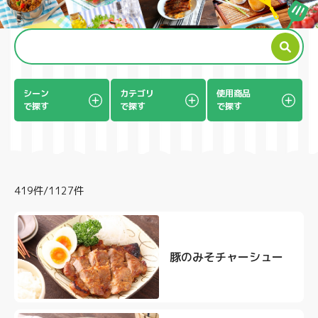
製品
シーン
カテゴリ
使用商品
で探す
で探す
で探す
419件/1127件
豚のみそチャーシュー