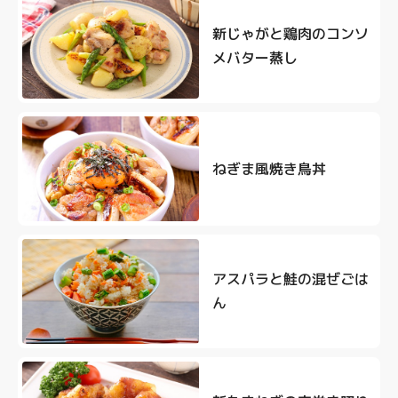
新じゃがと鶏肉のコンソ
メバター蒸し
ねぎま風焼き鳥丼
アスパラと鮭の混ぜごは
ん