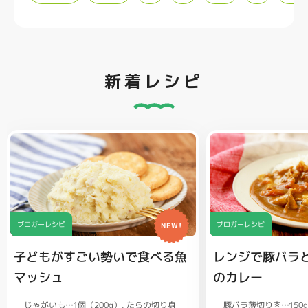
新着レシピ
ブロガーレシピ
ブロガーレシピ
NEW!
子どもがすごい勢いで食べる魚
レンジで豚バラ
マッシュ
のカレー
じゃがいも…1個（200g）
豚バラ薄切り肉…150
たらの切り身