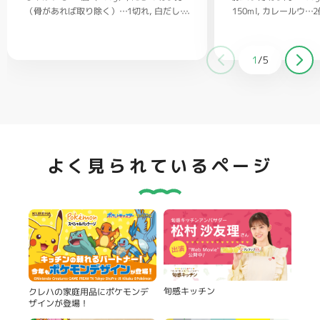
（骨があれば取り除く）…1切れ
150ml
カレールウ…2
白だし…
大さじ1/2
1/2
ごはん…茶碗2杯
バター…20g
塩、コショウ…
適量
クラッカー（お好みで）…適量
1
/
5
よく見られているページ
旬感キッチン
クレハの家庭用品にポケモンデ
ザインが登場！