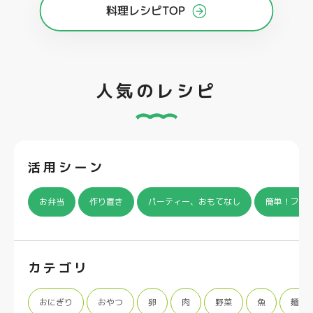
料理レシピTOP
人気のレシピ
活用シーン
お弁当
作り置き
パーティー、おもてなし
簡単！フラ
カテゴリ
おにぎり
おやつ
卵
肉
野菜
魚
麺類