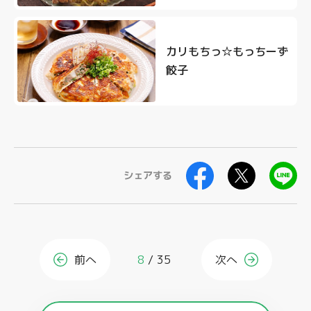
カリもちっ☆もっちーず
餃子
シェアする
前へ
8
35
次へ