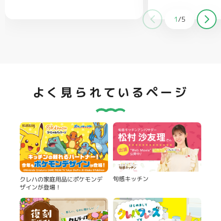
適量
クラッカー（お好みで）…適量
1
/
5
よく見られているページ
旬感キッチン
クレハの家庭用品にポケモンデ
ザインが登場！