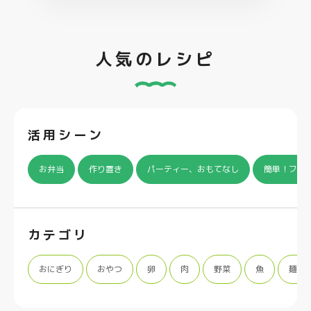
人気のレシピ
活用シーン
お弁当
作り置き
パーティー、おもてなし
簡単！フラ
カテゴリ
おにぎり
おやつ
卵
肉
野菜
魚
麺類