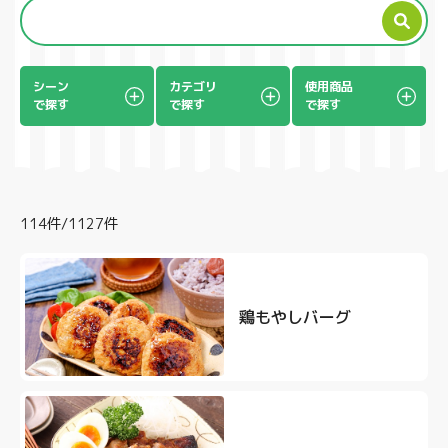
製品
シーン
カテゴリ
使用商品
で探す
で探す
で探す
114件/1127件
鶏もやしバーグ