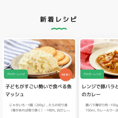
新着レシピ
ブロガーレシピ
ブロガーレシピ
NEW!
子どもがすごい勢いで食べる魚
レンジで豚バラ
マッシュ
のカレー
じゃがいも…1個（200g）
豚バラ薄切り肉…150
たらの切り身
（骨があれば取り除く）…1切れ
150ml
カレールウ…2
白だし…
大さじ1/2
1/2
ごはん…茶碗2杯
バター…20g
塩、コショウ…