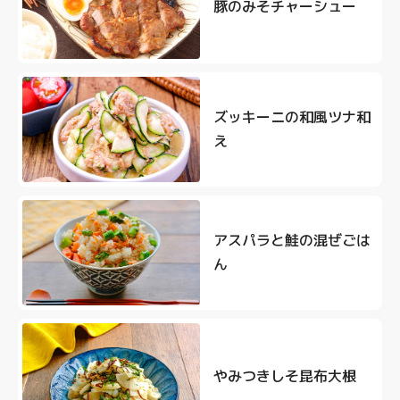
豚のみそチャーシュー
ズッキーニの和風ツナ和
え
アスパラと鮭の混ぜごは
ん
やみつきしそ昆布大根