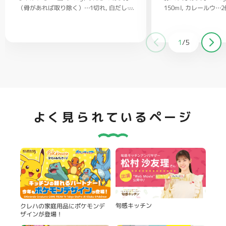
（骨があれば取り除く）…1切れ
150ml
カレールウ…2
白だし…
大さじ1/2
1/2
ごはん…茶碗2杯
バター…20g
塩、コショウ…
適量
クラッカー（お好みで）…適量
1
/
5
よく見られているページ
旬感キッチン
クレハの家庭用品にポケモンデ
ザインが登場！