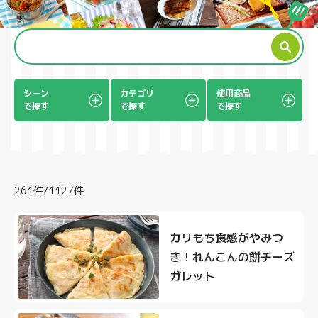
製品
シーン
カテゴリ
使用商品
で探す
で探す
で探す
261件/1127件
カリもち食感がやみつ
き！れんこんの餅チーズ
ガレット