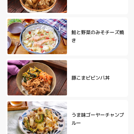
鮭と野菜のみそチーズ焼
き
豚こまビビンバ丼
うま味ゴーヤーチャンプ
ルー