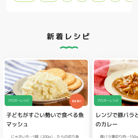
新着レシピ
ブロガーレシピ
ブロガーレシピ
NEW!
子どもがすごい勢いで食べる魚
レンジで豚バラ
マッシュ
のカレー
じゃがいも…1個（200g）
豚バラ薄切り肉…150
たらの切り身