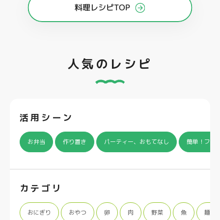
料理レシピTOP
人気のレシピ
活用シーン
お弁当
作り置き
パーティー、おもてなし
簡単！フラ
カテゴリ
おにぎり
おやつ
卵
肉
野菜
魚
麺類