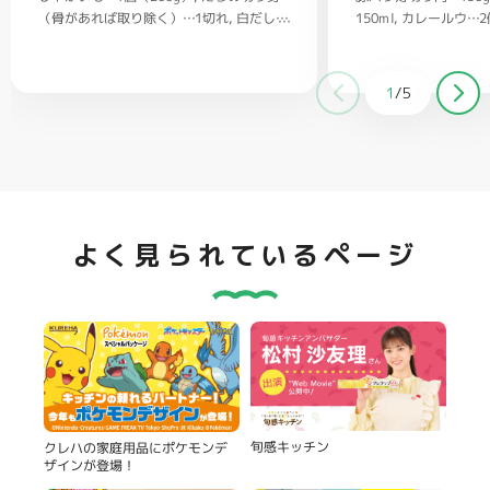
（骨があれば取り除く）…1切れ
150ml
カレールウ…2
白だし…
大さじ1/2
1/2
ごはん…茶碗2杯
バター…20g
塩、コショウ…
適量
クラッカー（お好みで）…適量
1
/
5
よく見られているページ
旬感キッチン
クレハの家庭用品にポケモンデ
ザインが登場！