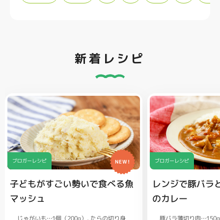
新着レシピ
ブロガーレシピ
ブロガーレシピ
NEW!
子どもがすごい勢いで食べる魚
レンジで豚バラ
マッシュ
のカレー
じゃがいも…1個（200g）
豚バラ薄切り肉…150
たらの切り身