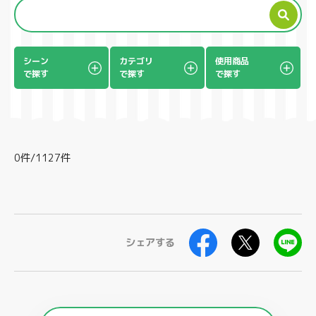
製品
シーン
カテゴリ
使用商品
で探す
で探す
で探す
0件/1127件
シェアする