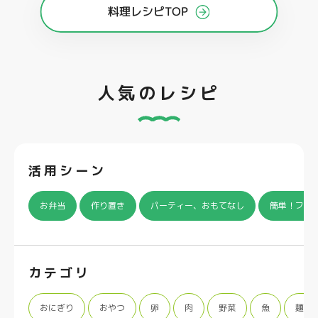
料理レシピTOP
人気のレシピ
活用シーン
お弁当
作り置き
パーティー、おもてなし
簡単！フラ
カテゴリ
おにぎり
おやつ
卵
肉
野菜
魚
麺類