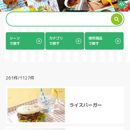
製品
シーン
カテゴリ
使用商品
で探す
で探す
で探す
261件/1127件
ライスバーガー