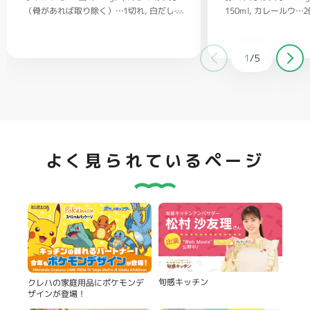
（骨があれば取り除く）…1切れ
150ml
カレールウ…2
白だし…
大さじ1/2
1/2
ごはん…茶碗2杯
バター…20g
塩、コショウ…
適量
クラッカー（お好みで）…適量
1
/
5
よく見られているページ
旬感キッチン
クレハの家庭用品にポケモンデ
ザインが登場！