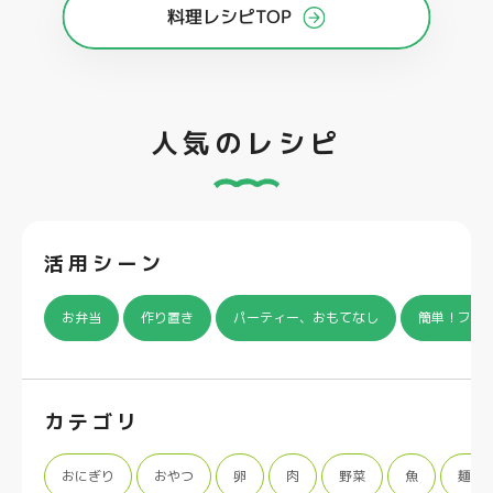
料理レシピTOP
人気のレシピ
活用シーン
お弁当
作り置き
パーティー、おもてなし
簡単！フラ
カテゴリ
おにぎり
おやつ
卵
肉
野菜
魚
麺類