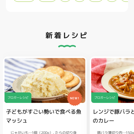
新着レシピ
ブロガーレシピ
ブロガーレシピ
NEW!
子どもがすごい勢いで食べる魚
レンジで豚バラ
マッシュ
のカレー
じゃがいも…1個（200g）
豚バラ薄切り肉…150
たらの切り身